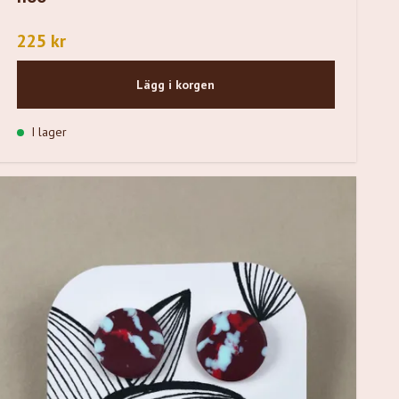
225 kr
Lägg i korgen
I lager