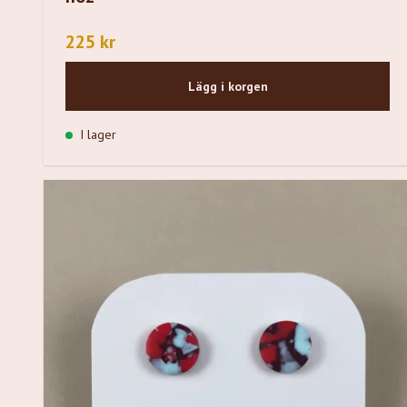
225 kr
Lägg i korgen
I lager