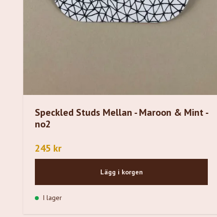
Speckled Studs Mellan - Maroon & Mint -
no2
245 kr
Lägg i korgen
I lager