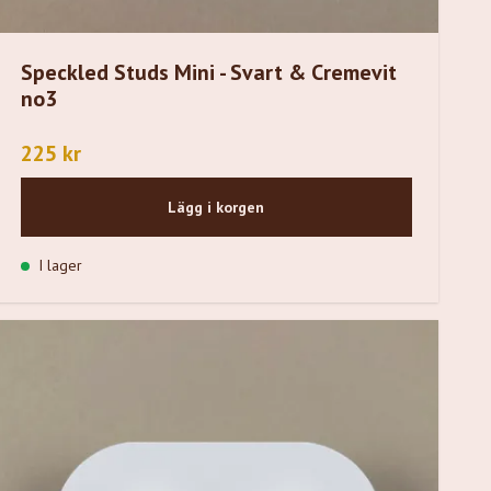
Speckled Studs Mini - Svart & Cremevit
no3
225 kr
Lägg i korgen
I lager