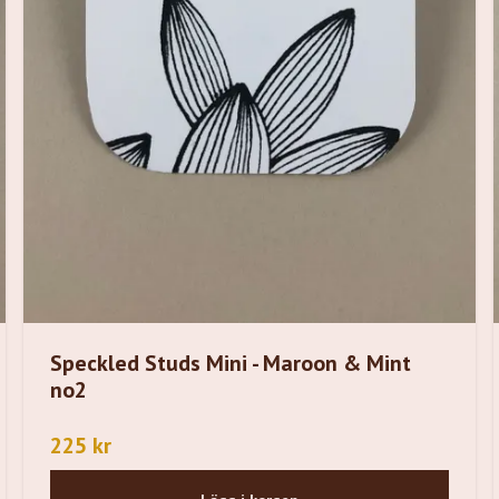
Speckled Studs Mini - Maroon & Mint
no2
225 kr