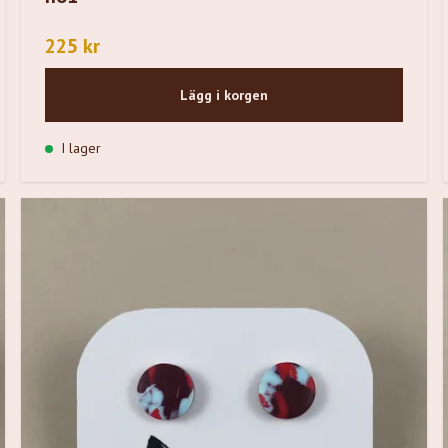
225 kr
Lägg i korgen
I lager