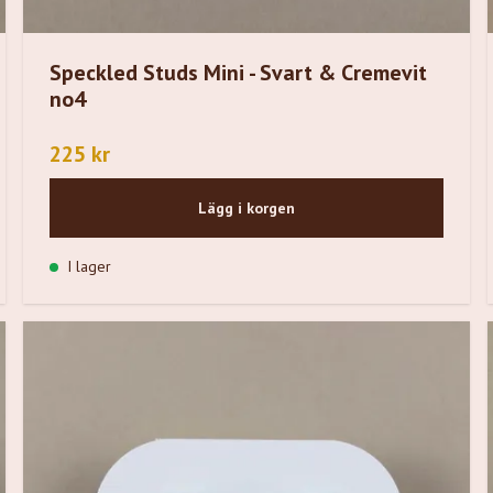
Speckled Studs Mini - Svart & Cremevit
no4
225 kr
Lägg i korgen
I lager