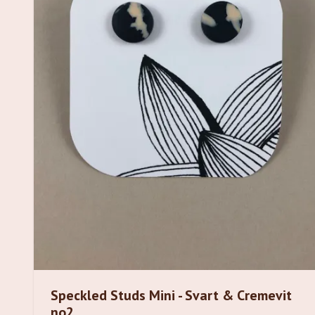
Speckled Studs Mini - Svart & Cremevit
no2