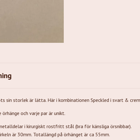
ning
s sin storlek är lätta. Här i kombinationen Speckled i svart & crem
 örhänge och varje par är unikt.
talldelar i kirurgiskt rostfritt stål (bra för känsliga örsnibbar).
cirkeln är 30mm. Totallängd på örhänget är ca 55mm.