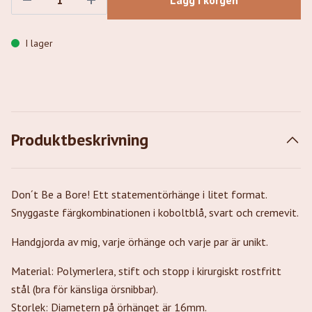
Lägg i korgen
I lager
Produktbeskrivning
Don´t Be a Bore! Ett statementörhänge i litet format.
Snyggaste färgkombinationen i koboltblå, svart och cremevit.
Handgjorda av mig, varje örhänge och varje par är unikt.
Material: Polymerlera, stift och stopp i kirurgiskt rostfritt
stål (bra för känsliga örsnibbar).
Storlek: Diametern på örhänget är 16mm.