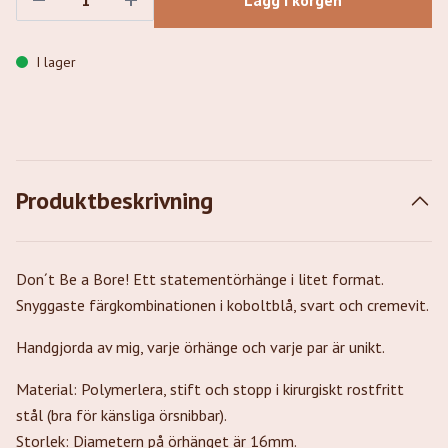
Lägg i korgen
I lager
Produktbeskrivning
Don´t Be a Bore! Ett statementörhänge i litet format.
Snyggaste färgkombinationen i koboltblå, svart och cremevit.
Handgjorda av mig, varje örhänge och varje par är unikt.
Material: Polymerlera, stift och stopp i kirurgiskt rostfritt
stål (bra för känsliga örsnibbar).
Storlek: Diametern på örhänget är 16mm.