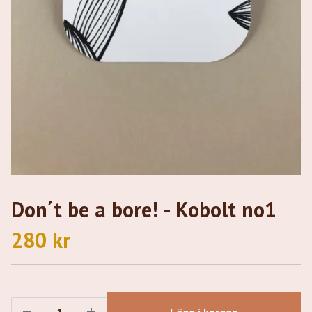
Don´t be a bore! - Kobolt no1
280 kr