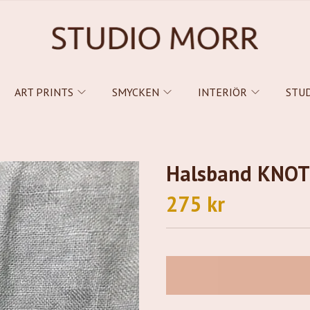
ART PRINTS
SMYCKEN
INTERIÖR
STU
Halsband KNOT
275 kr