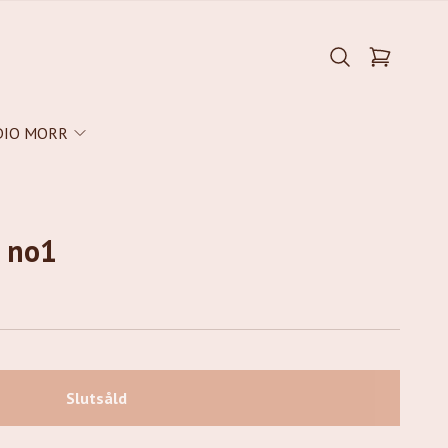
DIO MORR
 no1
Slutsåld