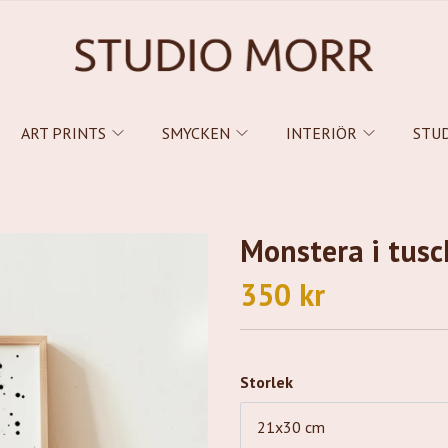
ART PRINTS
SMYCKEN
INTERIÖR
STU
Monstera i tusc
350 kr
Storlek