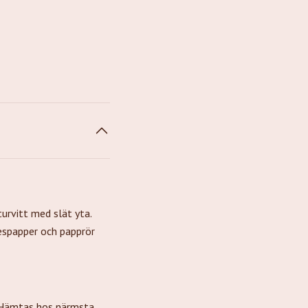
urvitt med slät yta.
kespapper och papprör
. Hämtas hos närmsta