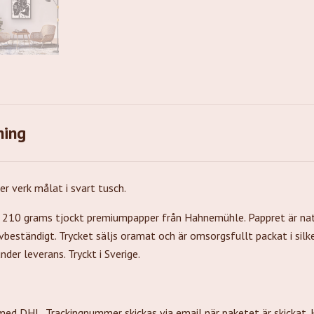
ning
er verk målat i svart tusch.
å 210 grams tjockt premiumpapper från Hahnemühle. Pappret är nat
ivbeständigt. Trycket säljs oramat och är omsorgsfullt packat i sil
nder leverans. Tryckt i Sverige.
 med DHL. Trackingnummer skickas via email när paketet är skickat