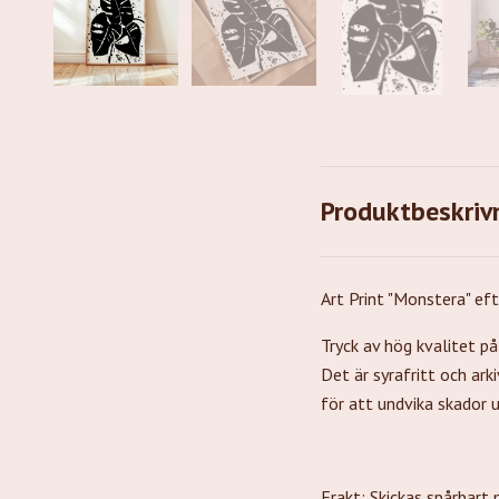
Produktbeskriv
Art Print "Monstera" eft
Tryck av hög kvalitet p
Det är syrafritt och ark
för att undvika skador u
Frakt: Skickas spårbart